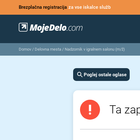
Brezplačna registracija
za vse iskalce služb
Domov
/
Delovna mesta
/
Nadzornik v igralnem salonu (m/ž)
Poglej ostale oglase
Ta zap