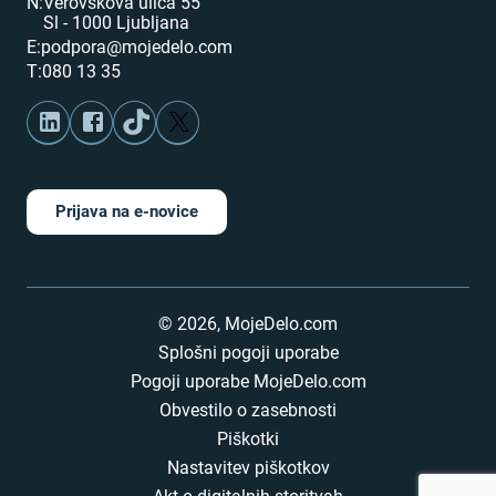
N:
Verovškova ulica 55
Sl - 1000 Ljubljana
E:
podpora@mojedelo.com
T:
080 13 35
Prijava na e-novice
©
2026
,
MojeDelo.com
Splošni pogoji uporabe
Pogoji uporabe MojeDelo.com
Obvestilo o zasebnosti
Piškotki
Nastavitev piškotkov