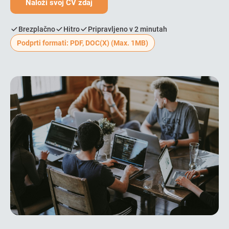
Naloži svoj CV zdaj
Brezplačno
Hitro
Pripravljeno v 2 minutah
Podprti formati: PDF, DOC(X) (Max. 1MB)