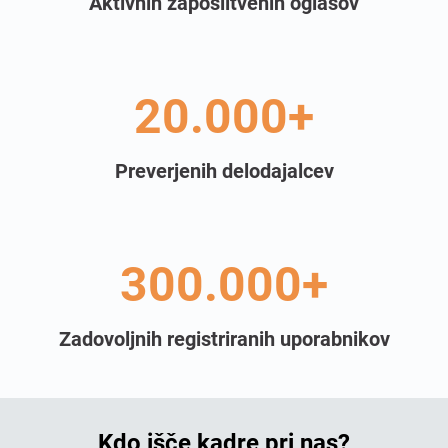
Aktivnih zaposlitvenih oglasov
20.000+
Preverjenih delodajalcev
300.000+
Zadovoljnih registriranih uporabnikov
Kdo išče kadre pri nas?