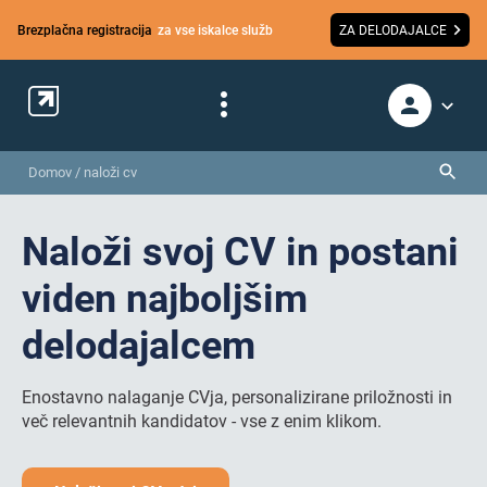
Brezplačna registracija
za vse iskalce služb
ZA DELODAJALCE
Domov
/
naloži cv
Naloži svoj CV in postani
viden najboljšim
delodajalcem
Enostavno nalaganje CVja, personalizirane priložnosti in
več relevantnih kandidatov - vse z enim klikom.