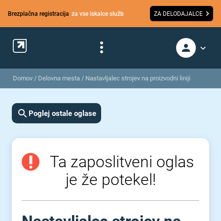
Brezplačna registracija
za vse iskalce služb
ZA DELODAJALCE
Domov
/
Delovna mesta
/
Nastavljalec strojev na proizvodni liniji
Poglej ostale oglase
Ta zaposlitveni oglas
je že potekel!