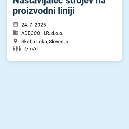
Nastavljalec strojev na
proizvodni liniji
24. 7. 2025
ADECCO H.R. d.o.o.
Škofja Loka, Slovenija
ž/m/d