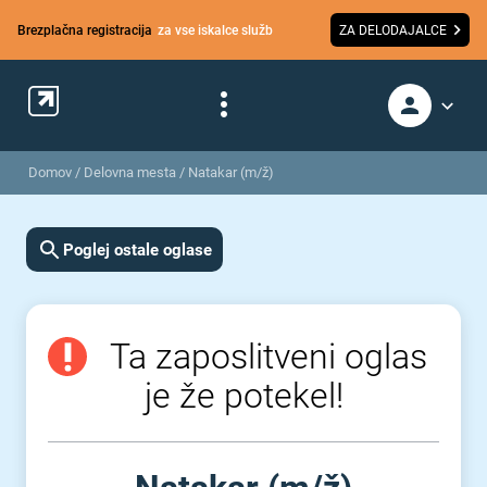
Brezplačna registracija
za vse iskalce služb
ZA DELODAJALCE
Domov
/
Delovna mesta
/
Natakar (m/ž)
Poglej ostale oglase
Ta zaposlitveni oglas
je že potekel!