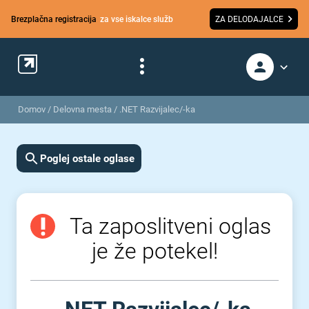
Brezplačna registracija
za vse iskalce služb
ZA DELODAJALCE
Domov
/
Delovna mesta
/
.NET Razvijalec/-ka
Poglej ostale oglase
Ta zaposlitveni oglas
je že potekel!