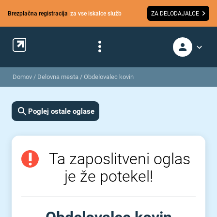
Brezplačna registracija
za vse iskalce služb
ZA DELODAJALCE
Domov
/
Delovna mesta
/
Obdelovalec kovin
Poglej ostale oglase
Ta zaposlitveni oglas
je že potekel!