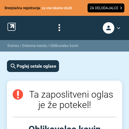
Brezplačna registracija
za vse iskalce služb
ZA DELODAJALCE
Domov
/
Delovna mesta
/
Oblikovalec kovin
Poglej ostale oglase
Ta zaposlitveni oglas
je že potekel!