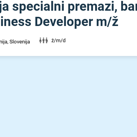
a specialni premazi, bar
siness Developer m⁠/⁠ž
ž/m/d
ija, Slovenija