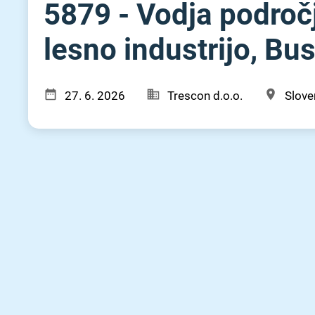
5879 - Vodja področj
lesno industrijo, Bu
27. 6. 2026
Trescon d.o.o.
Sloven