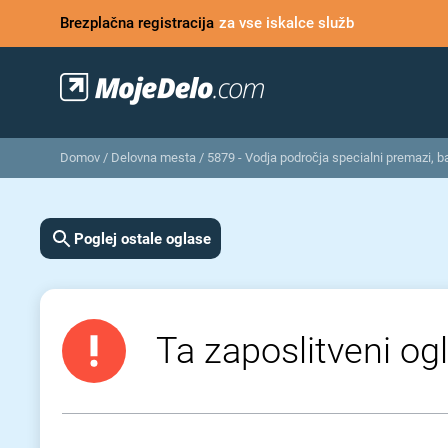
Brezplačna registracija
za vse iskalce služb
Domov
/
Delovna mesta
/
5879 - Vodja področja specialni premazi, ba
Poglej ostale oglase
Ta zaposlitveni ogl