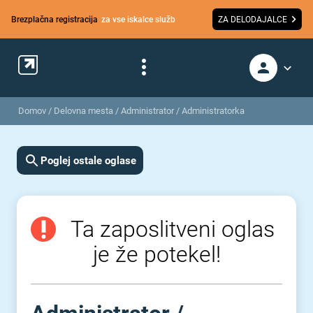
Brezplačna registracija
za vse iskalce služb
ZA DELODAJALCE
Domov
/
Delovna mesta
/
Administrator / Administratorka
Poglej ostale oglase
Ta zaposlitveni oglas
je že potekel!