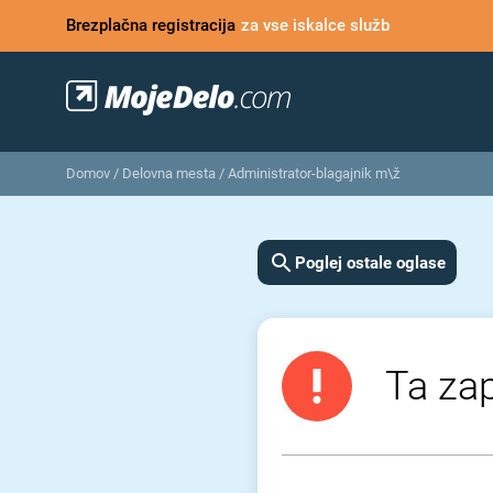
Brezplačna registracija
za vse iskalce služb
Domov
/
Delovna mesta
/
Administrator-blagajnik m\ž
Poglej ostale oglase
Ta zap