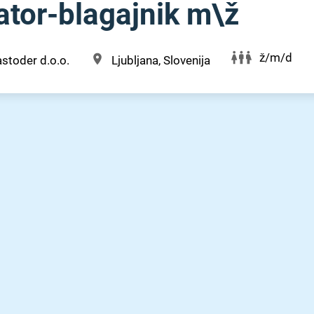
ator-blagajnik m\ž
ž/m/d
stoder d.o.o.
Ljubljana, Slovenija