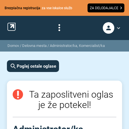
Brezplačna registracija
za vse iskalce služb
ZA DELODAJALCE
Domov
/
Delovna mesta
/
Administrator/ka, Komercialist/ka
Poglej ostale oglase
Ta zaposlitveni oglas
je že potekel!