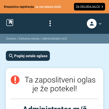
Brezplačna registracija
za vse iskalce služb
ZA DELODAJALCE
Domov
/
Delovna mesta
/
Administrator m/ž
Poglej ostale oglase
Ta zaposlitveni oglas
je že potekel!