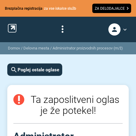
Brezplačna registracija
za vse iskalce služb
ZA DELODAJALCE
Domov
/
Delovna mesta
/
Administrator proizvodnih procesov (m/ž)
Poglej ostale oglase
Ta zaposlitveni oglas
je že potekel!