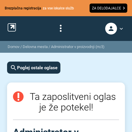
Brezplačna registracija
za vse iskalce služb
ZA DELODAJALCE
Domov
/
Delovna mesta
/
Administrator v proizvodnji (m/ž)
Poglej ostale oglase
Ta zaposlitveni oglas
je že potekel!