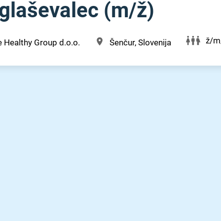
laševalec (m⁠/⁠ž)
ž/m
 Healthy Group d.o.o.
Šenčur, Slovenija