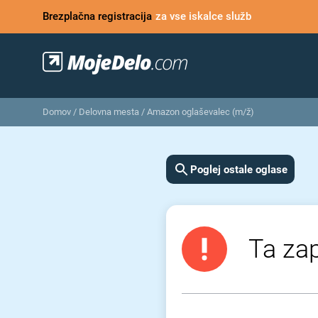
Brezplačna registracija
za vse iskalce služb
Domov
/
Delovna mesta
/
Amazon oglaševalec (m/ž)
Poglej ostale oglase
Ta zap