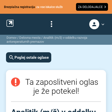
Brezplačna registracija
za vse iskalce služb
ZA DELODAJALCE
Domov
/
Delovna mesta
/
Analitik (m/ž) v oddelku razvoja
avtoreperaturnih premazov
Poglej ostale oglase
Ta zaposlitveni oglas
je že potekel!