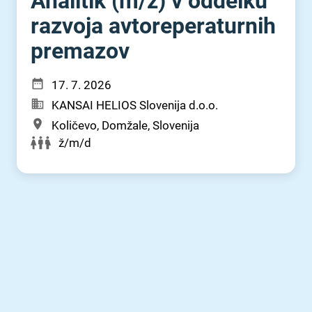
Analitik (m⁠/⁠ž) v oddelku
razvoja avtoreperaturnih
premazov
17. 7. 2026
KANSAI HELIOS Slovenija d.o.o.
Količevo, Domžale, Slovenija
ž/m/d