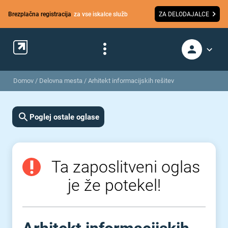
Brezplačna registracija
za vse iskalce služb
ZA DELODAJALCE
Domov
/
Delovna mesta
/
Arhitekt informacijskih rešitev
Poglej ostale oglase
Ta zaposlitveni oglas
je že potekel!