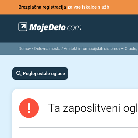
Brezplačna registracija
za vse iskalce služb
Domov
/
Delovna mesta
/
Arhitekt informacijskih sistemov – Oracle,
Poglej ostale oglase
Ta zaposlitveni ogl