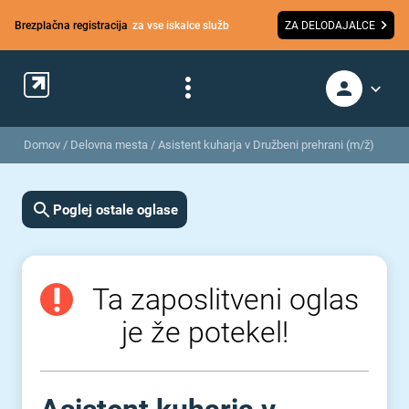
Brezplačna registracija
za vse iskalce služb
ZA DELODAJALCE
Domov
/
Delovna mesta
/
Asistent kuharja v Družbeni prehrani (m/ž)
Poglej ostale oglase
Ta zaposlitveni oglas
je že potekel!