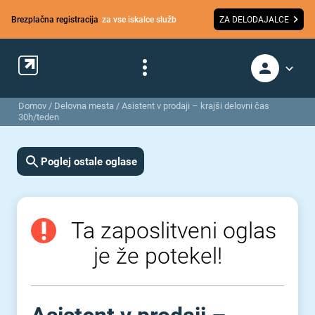
Brezplačna registracija
za vse iskalce služb
ZA DELODAJALCE
Domov
/
Delovna mesta
/
Asistent v prodaji – krajši delovni čas
30h/teden
Poglej ostale oglase
Ta zaposlitveni oglas
je že potekel!