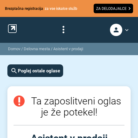
Brezplačna registracija
za vse iskalce služb
ZA DELODAJALCE
Domov
/
Delovna mesta
/
Asistent v prodaji
Poglej ostale oglase
Ta zaposlitveni oglas
je že potekel!