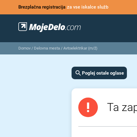
Brezplačna registracija
za vse iskalce služb
Domov
/
Delovna mesta
/
Avtoelektrikar (m/ž)
Poglej ostale oglase
Ta zap