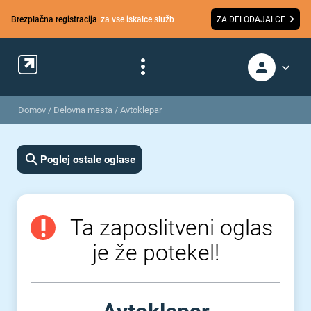
Brezplačna registracija
za vse iskalce služb
ZA DELODAJALCE
Domov
/
Delovna mesta
/
Avtoklepar
Poglej ostale oglase
Ta zaposlitveni oglas
je že potekel!