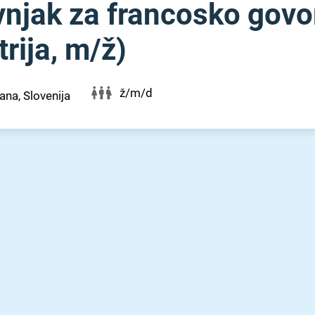
vnjak za francosko govo
ija, m⁠/⁠ž)
ž/m/d
jana, Slovenija