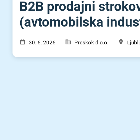
B2B prodajni stroko
(avtomobilska industr
30. 6. 2026
Preskok d.o.o.
Ljubl