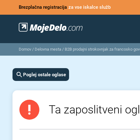
Brezplačna registracija
za vse iskalce služb
Domov
/
Delovna mesta
/
B2B prodajni strokovnjak za francosko govo
Poglej ostale oglase
Ta zaposlitveni ogl