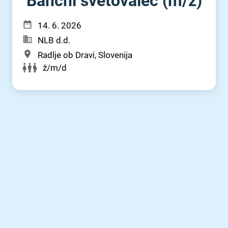
Bančni svetovalec (m⁠/⁠ž)
14. 6. 2026
NLB d.d.
Radlje ob Dravi, Slovenija
ž/m/d