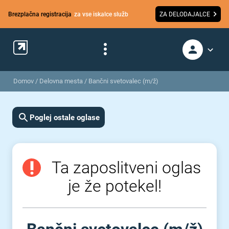
Brezplačna registracija
za vse iskalce služb
ZA DELODAJALCE
Domov
/
Delovna mesta
/
Bančni svetovalec (m/ž)
Poglej ostale oglase
Ta zaposlitveni oglas
je že potekel!