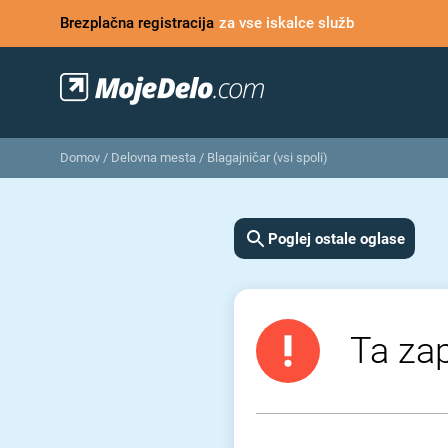
Brezplačna registracija
za vse iskalce služb
Domov
/
Delovna mesta
/
Blagajničar (vsi spoli)
Poglej ostale oglase
Ta zap