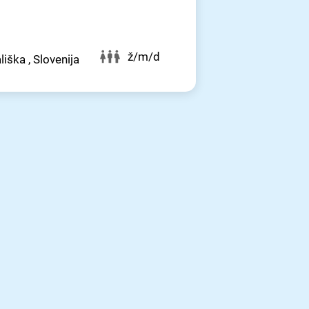
ž/m/d
liška , Slovenija