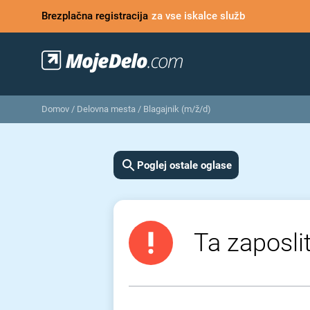
Brezplačna registracija
za vse iskalce služb
Domov
/
Delovna mesta
/
Blagajnik (m/ž/d)
Poglej ostale oglase
Ta zaposlit