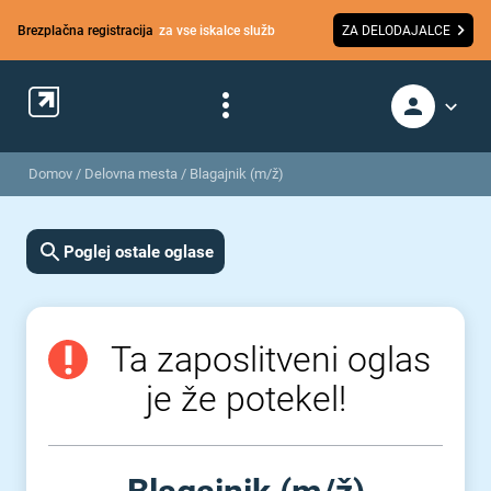
Brezplačna registracija
za vse iskalce služb
ZA DELODAJALCE
Domov
/
Delovna mesta
/
Blagajnik (m/ž)
Poglej ostale oglase
Ta zaposlitveni oglas
je že potekel!