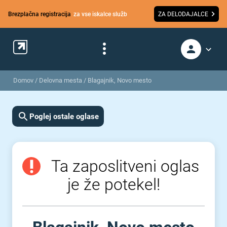
Brezplačna registracija
za vse iskalce služb
ZA DELODAJALCE
Domov
/
Delovna mesta
/
Blagajnik, Novo mesto
Poglej ostale oglase
Ta zaposlitveni oglas
je že potekel!