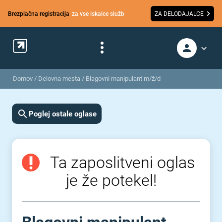
Brezplačna registracija
za vse iskalce služb
ZA DELODAJALCE
Domov
/
Delovna mesta
/
Blagovni manipulant m/ž/d
Poglej ostale oglase
Ta zaposlitveni oglas
je že potekel!