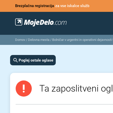
Brezplačna registracija
za vse iskalce služb
Domov
/
Delovna mesta
/
Bolničar v urgentni in operativni dejavnosti t
Poglej ostale oglase
Ta zaposlitveni ogl