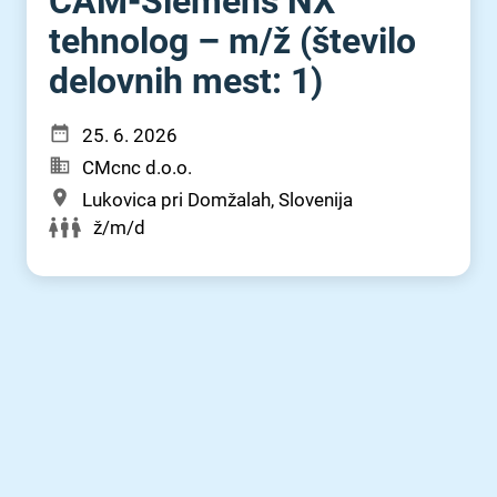
CAM-Siemens NX
tehnolog – m⁠/⁠ž (število
delovnih mest: 1)
25. 6. 2026
CMcnc d.o.o.
Lukovica pri Domžalah, Slovenija
ž/m/d