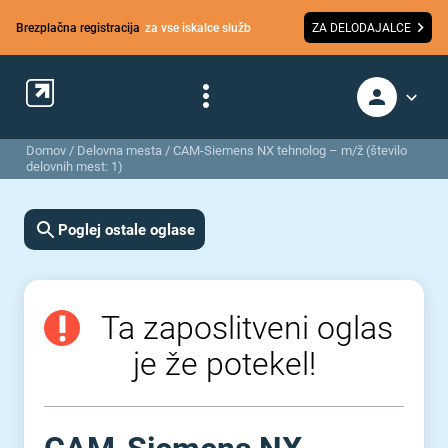
Brezplačna registracija
za vse iskalce služb
ZA DELODAJALCE
Domov
/
Delovna mesta
/
CAM-Siemens NX tehnolog – m/ž (število
delovnih mest: 1)
Poglej ostale oglase
Ta zaposlitveni oglas
je že potekel!