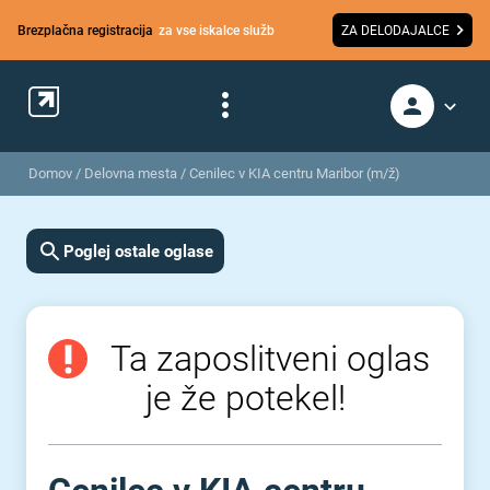
Brezplačna registracija
za vse iskalce služb
ZA DELODAJALCE
Domov
/
Delovna mesta
/
Cenilec v KIA centru Maribor (m/ž)
Poglej ostale oglase
Ta zaposlitveni oglas
je že potekel!