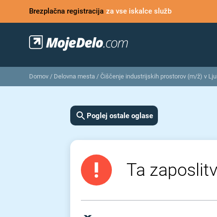
Brezplačna registracija
za vse iskalce služb
Domov
/
Delovna mesta
/
Čiščenje industrijskih prostorov (m/ž) v Ljub
Poglej ostale oglase
Ta zaposlitv