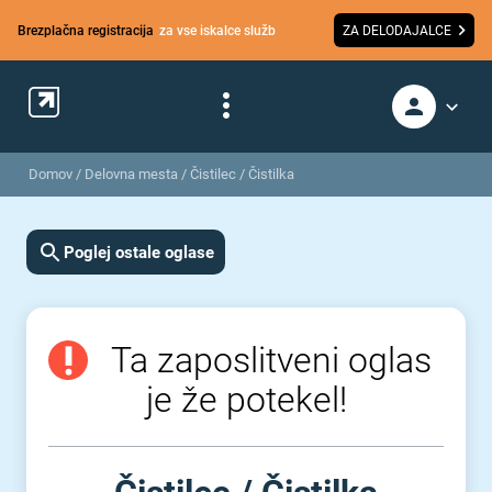
Brezplačna registracija
za vse iskalce služb
ZA DELODAJALCE
Domov
/
Delovna mesta
/
Čistilec / Čistilka
Poglej ostale oglase
Ta zaposlitveni oglas
je že potekel!