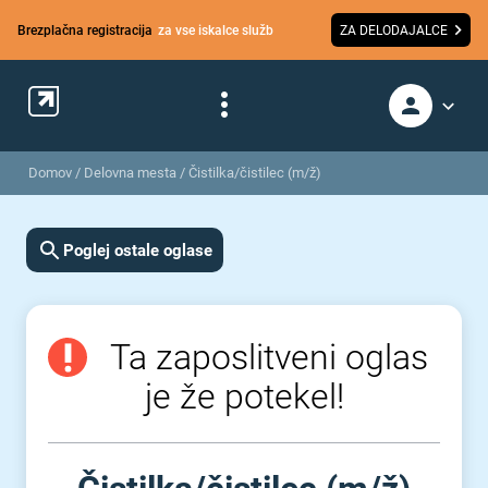
Brezplačna registracija
za vse iskalce služb
ZA DELODAJALCE
Domov
/
Delovna mesta
/
Čistilka/čistilec (m/ž)
Poglej ostale oglase
Ta zaposlitveni oglas
je že potekel!