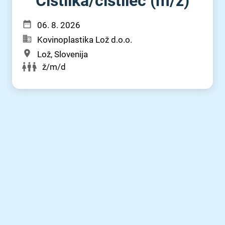
Čistilka⁠/⁠čistilec (m⁠/⁠ž)
06. 8. 2026
Kovinoplastika Lož d.o.o.
Lož, Slovenija
ž/m/d