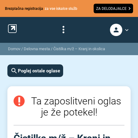
Brezplačna registracija
za vse iskalce služb
ZA DELODAJALCE
Domov
/
Delovna mesta
/
Čistilka m/ž – Kranj in okolica
Poglej ostale oglase
Ta zaposlitveni oglas
je že potekel!