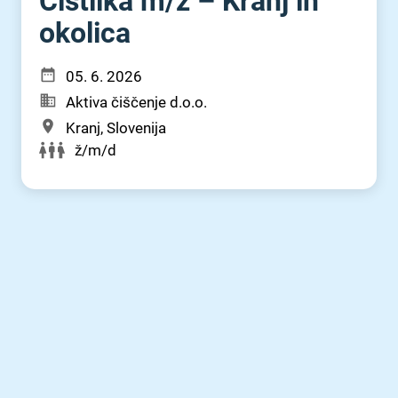
Čistilka m⁠/⁠ž – Kranj in
okolica
05. 6. 2026
Aktiva čiščenje d.o.o.
Kranj, Slovenija
ž/m/d