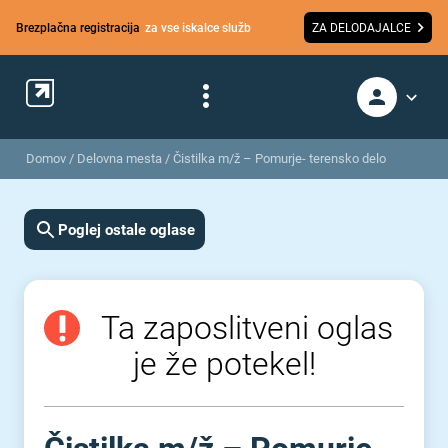
Brezplačna registracija
za vse iskalce služb
ZA DELODAJALCE
Domov
/
Delovna mesta
/
Čistilka m/ž – Pomurje- terensko delo
Poglej ostale oglase
Ta zaposlitveni oglas
je že potekel!