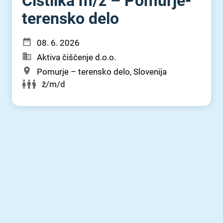
Čistilka m⁠/⁠ž – Pomurje-
terensko delo
08. 6. 2026
Aktiva čiščenje d.o.o.
Pomurje – terensko delo, Slovenija
ž/m/d