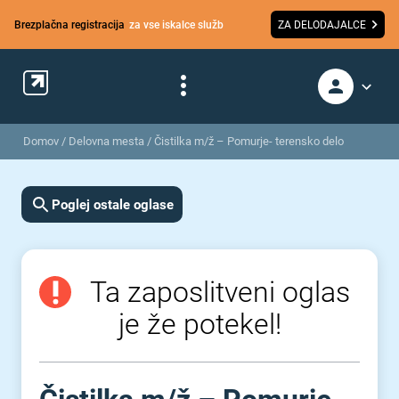
Brezplačna registracija
za vse iskalce služb
ZA DELODAJALCE
Domov
/
Delovna mesta
/
Čistilka m/ž – Pomurje- terensko delo
Poglej ostale oglase
Ta zaposlitveni oglas
je že potekel!