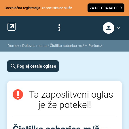
Brezplačna registracija
za vse iskalce služb
ZA DELODAJALCE
Domov
/
Delovna mesta
/
Čistilka sobarica m/ž – Portorož
Poglej ostale oglase
Ta zaposlitveni oglas
je že potekel!