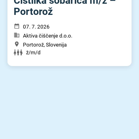
Čistilka sobarica m⁠/⁠ž –
Portorož
07. 7. 2026
Aktiva čiščenje d.o.o.
Portorož, Slovenija
ž/m/d