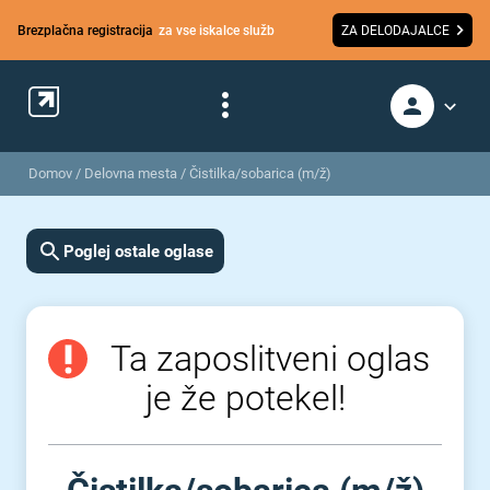
Brezplačna registracija
za vse iskalce služb
ZA DELODAJALCE
Domov
/
Delovna mesta
/
Čistilka/sobarica (m/ž)
Poglej ostale oglase
Ta zaposlitveni oglas
je že potekel!