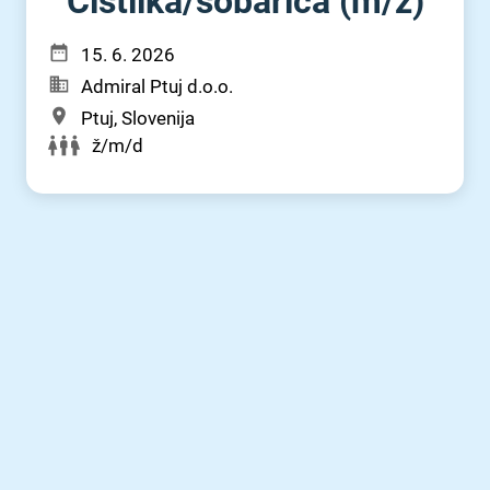
Čistilka⁠/⁠sobarica (m⁠/⁠ž)
15. 6. 2026
Admiral Ptuj d.o.o.
Ptuj, Slovenija
ž/m/d