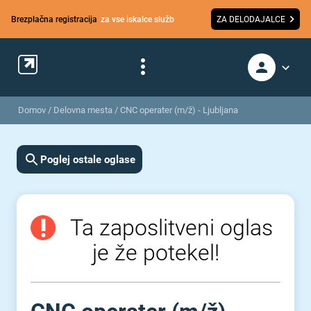
Brezplačna registracija
za vse iskalce služb
ZA DELODAJALCE
Domov
/
Delovna mesta
/
CNC operater (m/ž) - Ljubljana
Poglej ostale oglase
Ta zaposlitveni oglas
je že potekel!