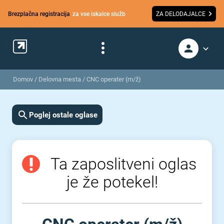
Brezplačna registracija
za vse iskalce služb
ZA DELODAJALCE
Domov
/
Delovna mesta
/
CNC operater (m/ž)
Poglej ostale oglase
Ta zaposlitveni oglas
je že potekel!