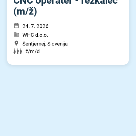
CNC operater - rezkalec
(m⁠/⁠ž)
24. 7. 2026
WHC d.o.o.
Šentjernej, Slovenija
ž/m/d