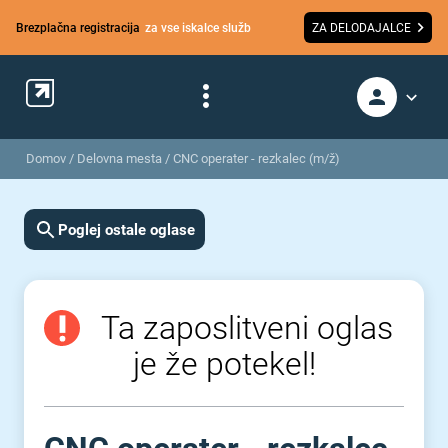
Brezplačna registracija
za vse iskalce služb
ZA DELODAJALCE
Domov
/
Delovna mesta
/
CNC operater - rezkalec (m/ž)
Poglej ostale oglase
Ta zaposlitveni oglas
je že potekel!