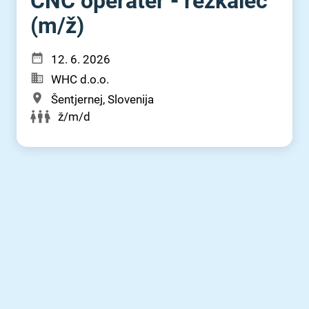
CNC operater - rezkalec
(m⁠/⁠ž)
12. 6. 2026
WHC d.o.o.
Šentjernej, Slovenija
ž/m/d