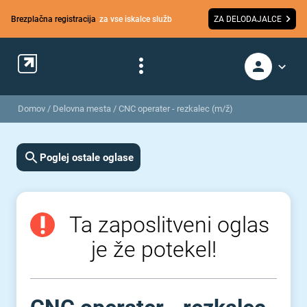
Brezplačna registracija
za vse iskalce služb
ZA DELODAJALCE
Domov
/
Delovna mesta
/
CNC operater - rezkalec (m/ž)
Poglej ostale oglase
Ta zaposlitveni oglas
je že potekel!