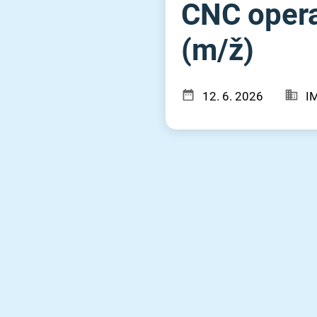
CNC opera
(m⁠/⁠ž)
12. 6. 2026
IM