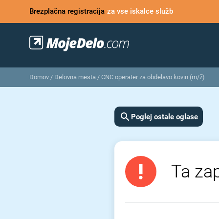
Brezplačna registracija
za vse iskalce služb
Domov
/
Delovna mesta
/
CNC operater za obdelavo kovin (m/ž)
Poglej ostale oglase
Ta zap