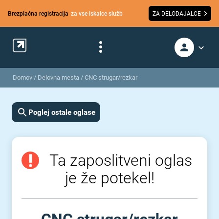
Brezplačna registracija
za vse iskalce služb
ZA DELODAJALCE
Domov
/
Delovna mesta
/
CNC strugar/rezkar
Poglej ostale oglase
Ta zaposlitveni oglas
je že potekel!