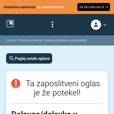
Brezplačna registracija
za vse iskalce služb
ZA DELODAJALCE
Domov
/
Delovna mesta
/
Delavec/delavka v proizvodnji
Poglej ostale oglase
Ta zaposlitveni oglas
je že potekel!