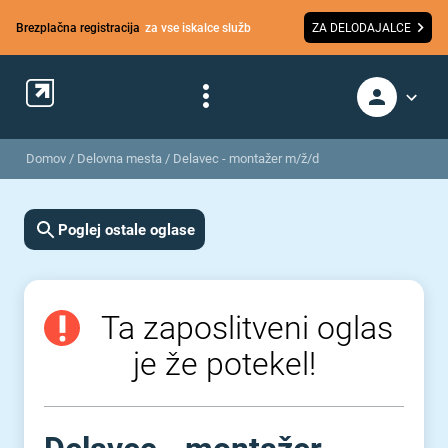
Brezplačna registracija
za vse iskalce služb
ZA DELODAJALCE
Domov
/
Delovna mesta
/
Delavec - montažer m/ž/d
Poglej ostale oglase
Ta zaposlitveni oglas
je že potekel!