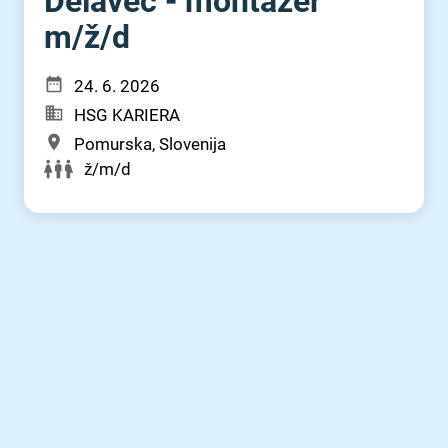
Delavec - montažer
m⁠/⁠ž⁠/⁠d
24. 6. 2026
HSG KARIERA
Pomurska, Slovenija
ž/m/d