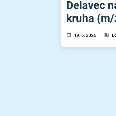
Delavec na
kruha (m⁠/⁠
19. 6. 2026
Do