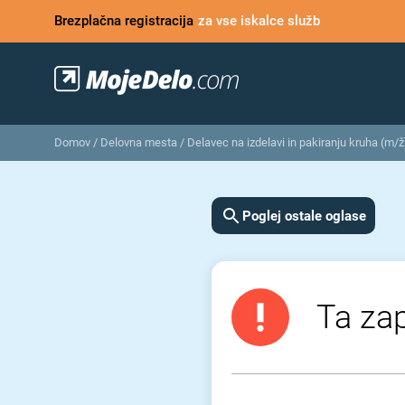
Brezplačna registracija
za vse iskalce služb
Domov
/
Delovna mesta
/
Delavec na izdelavi in pakiranju kruha (m/ž
Poglej ostale oglase
Ta zap