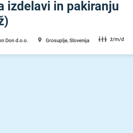
 izdelavi in pakiranju
ž)
ž/m/d
n Don d.o.o.
Grosuplje, Slovenija